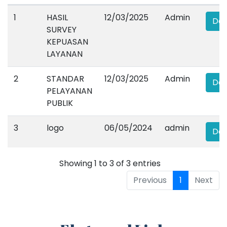
1
HASIL
12/03/2025
Admin
Do
SURVEY
KEPUASAN
LAYANAN
2
STANDAR
12/03/2025
Admin
Do
PELAYANAN
PUBLIK
3
logo
06/05/2024
admin
Do
Showing 1 to 3 of 3 entries
Previous
1
Next