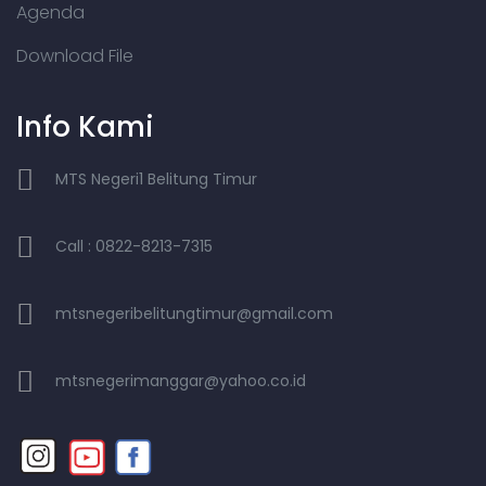
Agenda
Download File
Info Kami
MTS Negeri1 Belitung Timur
Call : 0822-8213-7315
mtsnegeribelitungtimur@gmail.com
mtsnegerimanggar@yahoo.co.id