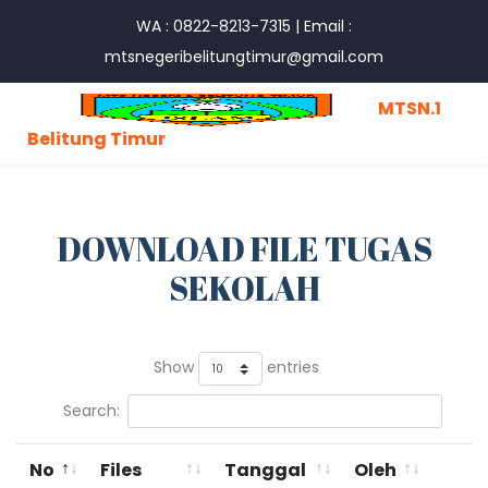
WA : 0822-8213-7315
|
Email :
mtsnegeribelitungtimur@gmail.com
MTSN.1
Belitung Timur
DOWNLOAD FILE TUGAS
SEKOLAH
Show
entries
Search:
No
Files
Tanggal
Oleh