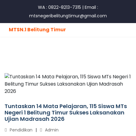
WA : 0822-8213-7315
|
Email :
mtsnegeribelitungtimur@gmail.com
MTSN.1 Belitung Timur
Tuntaskan 14 Mata Pelajaran, 115 Siswa MTs
Negeri 1 Belitung Timur Sukses Laksanakan
Ujian Madrasah 2026
Pendidikan
Admin