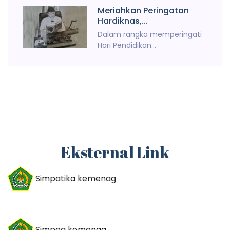
Meriahkan Peringatan
Hardiknas,...
Dalam rangka memperingati
Hari Pendidikan...
Eksternal Link
Simpatika kemenag
Simpeg kemenag