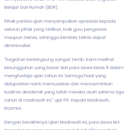
Belajar Dari Rumah (BDR).
Pihak panitia ujian menyampaikan apresiasi kepada
seluruh pihak yang terlibat, baik guru pengawas
maupun teknisi, sehingga kendala teknis dapat
diminimalisir.
"Kegiatan berlangsung sangat tertib. Kami melihat
kesungguhan yang besar dari para siswa kelas 9 dalam
menghadapi ujian tahun ini. Semoga hasil yang
didapatkan nanti memuaskan dan mencerminkan
kualitas akademik yang telah mereka asah selama tiga
tahun di madrasah ini," ujar Plt. Kepala Madrasah,
Rosmini.
Dengan berakhirnya Ujian Madrasah ini, para siswa kini