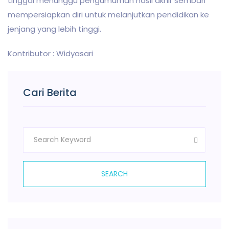
tinggal menunggu pengumuman hasil akhir sembari
mempersiapkan diri untuk melanjutkan pendidikan ke
jenjang yang lebih tinggi.
Kontributor : Widyasari
Cari Berita
SEARCH